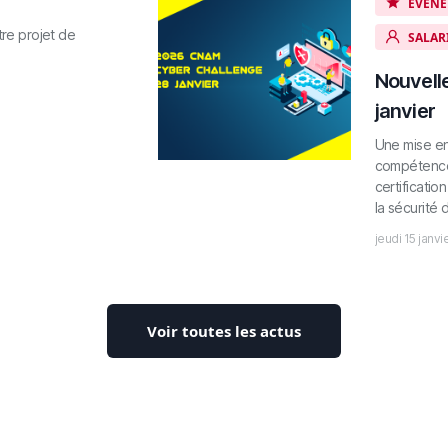
ÉVÈNE
re projet de
SALAR
Nouvell
janvier
Une mise en
compétences
certificatio
la sécurité
jeudi 15 janv
Voir toutes les actus