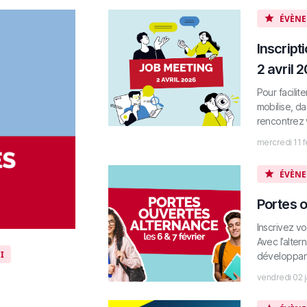
ÉVÈNE
Inscript
2 avril 
Pour facili
mobilise, da
rencontrez v
mercredi 11 f
ÉVÈNE
Portes o
Inscrivez v
Avec l’alte
I
développant
vendredi 02 