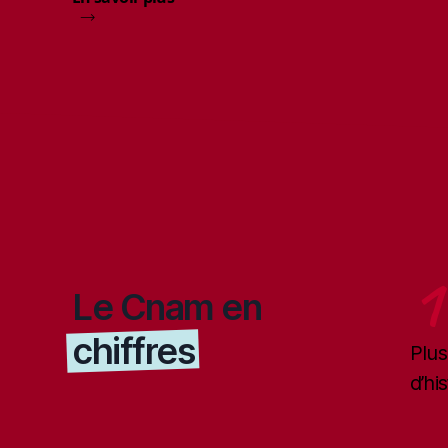
1
Le Cnam en
chiffres
Plus
d’his