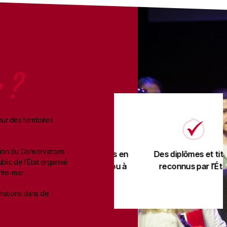
 ?
r des territoires
ation du Conservatoire
ous
Des formations en
Des diplômes et titres
blic de l’État organisé
présentiel et/ou à
reconnus par l’État
tre-mer.
distance
mations dans de