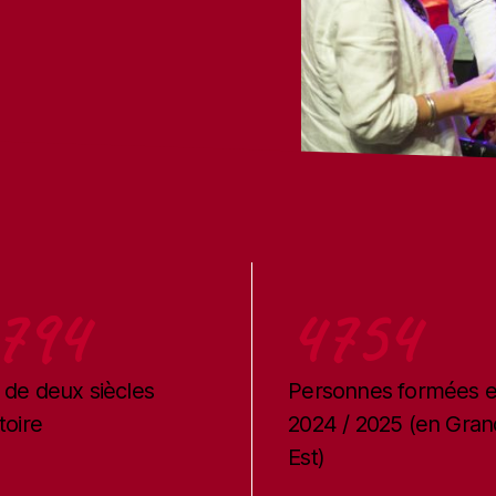
} %}
794
4754
 de deux siècles
Personnes formées 
toire
2024 / 2025 (en Gran
Est)