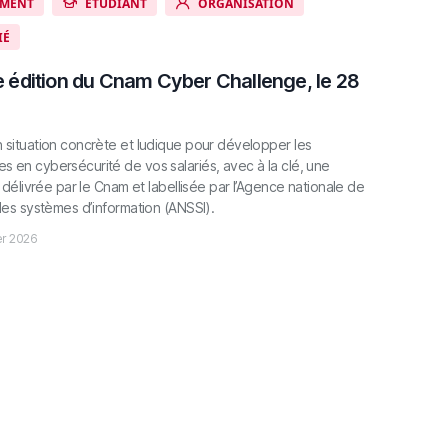
MENT
ÉTUDIANT
ORGANISATION
IÉ
e édition du Cnam Cyber Challenge, le 28
 situation concrète et ludique pour développer les
 en cybersécurité de vos salariés, avec à la clé, une
n délivrée par le Cnam et labellisée par l’Agence nationale de
 des systèmes d’information (ANSSI).
ier 2026