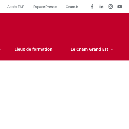
Accès ENF
Espace Presse
Cnam.fr
Lieux de formation
Le Cnam Grand Est
re
rtifications
nts
t
ise
ue