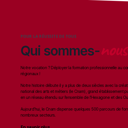
POUR LA RÉUSSITE DE TOUS
nous
Qui sommes-
Notre vocation ? Déployer la formation professionnelle au cœu
régionaux !
Notre histoire débute il y a plus de deux siècles avec la cré
Des diplômes et titres
La formation pour t
national des arts et métiers (le Cnam), grand établissement pu
reconnus par l’État
et partout
en un réseau étendu sur l’ensemble de l’Hexagone et des Ou
Aujourd’hui, le Cnam dispense quelques 500 parcours de for
nombreux secteurs.
En savoir plus